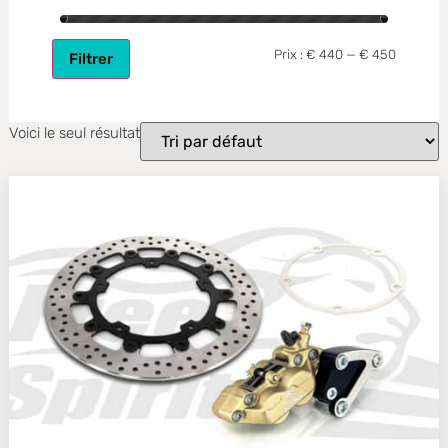
Prix :
€ 440
—
€ 450
Filtrer
Voici le seul résultat