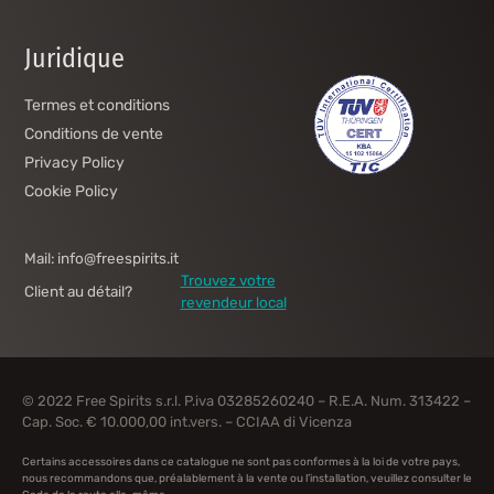
Juridique
Termes et conditions
Conditions de vente
Privacy Policy
Cookie Policy
Mail: info@freespirits.it
Trouvez votre
Client au détail?
revendeur local
© 2022 Free Spirits s.r.l. P.iva 03285260240 – R.E.A. Num. 313422 –
Cap. Soc. € 10.000,00 int.vers. – CCIAA di Vicenza
Certains accessoires dans ce catalogue ne sont pas conformes à la loi de votre pays,
nous recommandons que, préalablement à la vente ou l’installation, veuillez consulter le