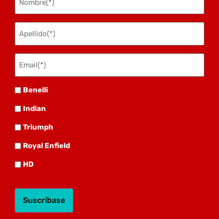
(Obligatorio)
Apellido
(Obligatorio)
Email(*)
(Obligatorio)
Benelli
Benelli
Indian
Indian
Triumph
Triumph
Royal
Royal Enfield
HD
HD