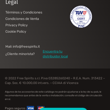
Legal
Términos y Condiciones
Condiciones de Venta
Privacy Policy
Cookie Policy
Mail: info@freespirits.it
Encuentra tu
¿Cliente minorista?
distribuidor local
© 2022 Free Spirits s.r.l. P.iva 03285260240 – R.E.A. Num. 313422 –
Cap. Soc. € 10.000,00 int.vers. – CCIAA di Vicenza
Algunos de los accesorios de este catálogo no podrán ajustarse a la ley de su país, le
recomendamos que antes de la venta o instalación, consulte el código de circulación
en sí.
Pagos seguros .