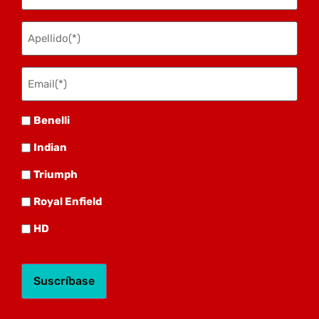
Apellido
(Obligatorio)
Email(*)
(Obligatorio)
Benelli
Benelli
Indian
Indian
Triumph
Triumph
Royal
Royal Enfield
HD
HD