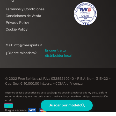
Términos y Condiciones
Condiciones de Venta
Privacy Policy
Cookie Policy
Mail: info@freespirits.it
Encuentra tu
¿Cliente minorista?
distribuidor local
© 2022 Free Spirits s.r.l. P.iva 03285260240 – R.E.A. Num. 313422 –
Cap. Soc. € 10.000,00 int.vers. – CCIAA di Vicenza
Algunos de los accesorios de este catálogo no podrán ajustarse a la ley de su país, le
recomendamos que antes de la venta o instalación, consulte el código de circulación
en sí.
Buscar por modelo
Pagos seguros .