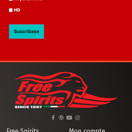
HD
HD
Free Spirits
Mon compte