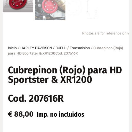
Photos are for reference only
Inicio
/
HARLEY DAVIDSON / BUELL
/
Transmision
/ Cubrepinon (Rojo)
para HD Sportster & XR1200Cod. 207616R
Cubrepinon (Rojo) para HD
Sportster & XR1200
Cod. 207616R
€
88,00
Imp. no incluidos