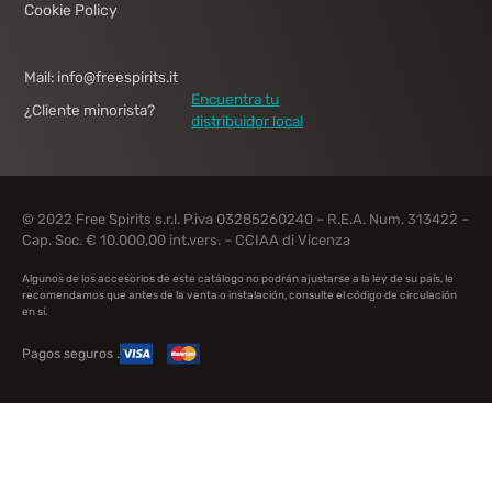
Cookie Policy
Mail: info@freespirits.it
Encuentra tu
¿Cliente minorista?
distribuidor local
© 2022 Free Spirits s.r.l. P.iva 03285260240 – R.E.A. Num. 313422 –
Cap. Soc. € 10.000,00 int.vers. – CCIAA di Vicenza
Algunos de los accesorios de este catálogo no podrán ajustarse a la ley de su país, le
recomendamos que antes de la venta o instalación, consulte el código de circulación
en sí.
Pagos seguros .