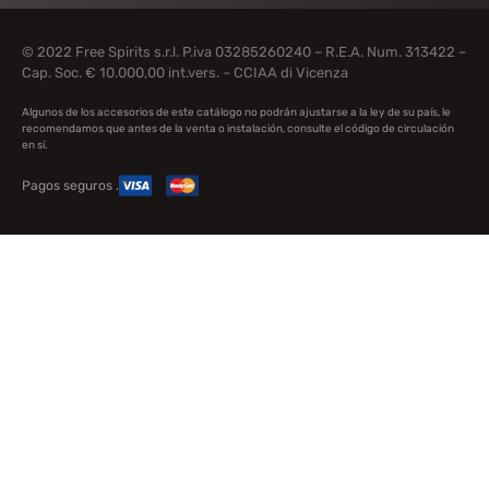
© 2022 Free Spirits s.r.l. P.iva 03285260240 – R.E.A. Num. 313422 –
Cap. Soc. € 10.000,00 int.vers. – CCIAA di Vicenza
Algunos de los accesorios de este catálogo no podrán ajustarse a la ley de su país, le
recomendamos que antes de la venta o instalación, consulte el código de circulación
en sí.
Pagos seguros .