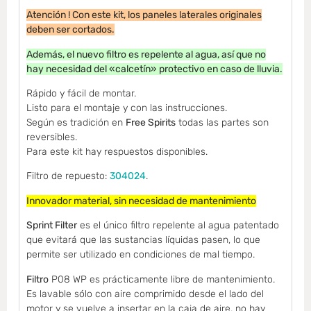
Atención ! Con este kit, los paneles laterales originales
deben ser cortados.
Además, el nuevo filtro es repelente al agua, así que no
hay necesidad del «calcetín» protectivo en caso de lluvia.
Rápido y fácil de montar.
Listo para el montaje y con las instrucciones.
Según es tradición en
Free Spirits
todas las partes son
reversibles.
Para este kit hay respuestos disponibles.
Filtro de repuesto:
304024
.
Innovador material, sin necesidad de mantenimiento
Sprint Filter
es el único filtro repelente al agua patentado
que evitará que las sustancias líquidas pasen, lo que
permite ser utilizado en condiciones de mal tiempo.
Filtro
P08 WP es prácticamente libre de mantenimiento.
Es lavable sólo con aire comprimido desde el lado del
motor y se vuelve a insertar en la caja de aire, no hay