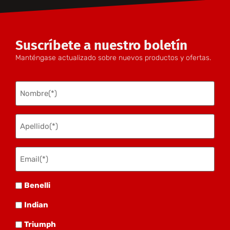
Suscríbete a nuestro boletín
Manténgase actualizado sobre nuevos productos y ofertas.
Nombre
(Obligatorio)
Apellido
(Obligatorio)
Email(*)
(Obligatorio)
Benelli
Benelli
Indian
Indian
Triumph
Triumph