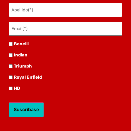
Apellido
(Obligatorio)
Email(*)
(Obligatorio)
Benelli
Benelli
Indian
Indian
Triumph
Triumph
Royal
Royal Enfield
HD
HD