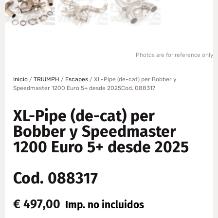
Photos are for reference only
Inicio
/
TRIUMPH
/
Escapes
/ XL-Pipe (de-cat) per Bobber y
Speedmaster 1200 Euro 5+ desde 2025Cod. 088317
XL-Pipe (de-cat) per
Bobber y Speedmaster
1200 Euro 5+ desde 2025
Cod. 088317
€
497,00
Imp. no incluidos