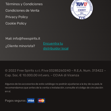
Términos y Condiciones
Condiciones de Venta
Privacy Policy
Cookie Policy
Mail: info@freespirits.it
Encuentra tu
¿Cliente minorista?
distribuidor local
© 2022 Free Spirits s.r.l. P.iva 03285260240 – R.E.A. Num. 313422 –
Cap. Soc. € 10.000,00 int.vers. – CCIAA di Vicenza
Algunos de los accesorios de este catálogo no podrán ajustarse a la ley de su país, le
recomendamos que antes de la venta o instalación, consulte el código de circulación
en sí.
Pagos seguros .