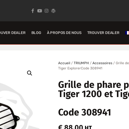
OUVER DEALER
BLOG
À PROPOS DE NOUS
TROUVER DEALER
Accueil
/
TRIUMPH
/
Accessoires
/ Grille d
Tiger ExplorerCode 308941
Grille de phare 
Tiger 1200 et Tig
Code 308941
€
88,00
HT