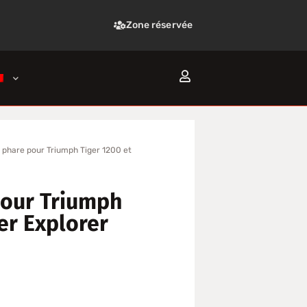
Zone réservée
e phare pour Triumph Tiger 1200 et
pour Triumph
er Explorer