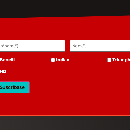
rénom
Nom
écessaire)
(Nécessaire)
nelli
Indian
Triumph
Benelli
Indian
Triump
D
HD