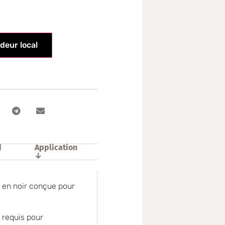
deur local
d
Application
↓
t en noir conçue pour
l requis pour