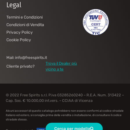
Legal
Termini e Condizioni
Condizioni di Vendita
Privacy Policy
Cookie Policy
Mail: info@freespirits.it
Trova il Dealer più
Cliente privato?
vicino a te
© 2022 Free Spirits s.r.l. P.iva 03285260240 – R.E.A. Num. 313422 –
Cap. Soc. € 10.000,00 int.vers. – CCIAA di Vicenza
Alcuni accessori di questo catalogo potrebbero non essere conformi al codice stradale
italiano ed estero, si consiglia prima della vendita o installazione, di consultare il codice
stradale stesso.
Cerca per modello