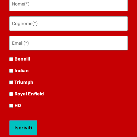
(Obbligatorio)
Cognome
(Obbligatorio)
Email(*)
(Obbligatorio)
Benelli
Benelli
Indian
Indian
Triumph
Triumph
Royal
Royal Enfield
HD
HD