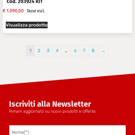
Cod. 203924 KIT
€
1.090,00
Tasse escl.
Visualizza prodotto
1
2
3
4
…
6
7
8
→
Iscriviti alla Newsletter
Rimani aggiornato su nuovi prodotti e offerte.
Nome
(Obbligatorio)