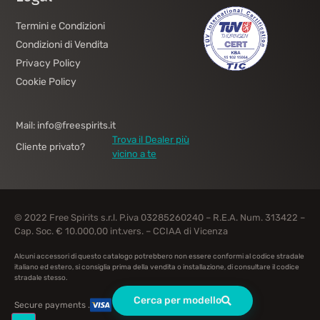
Termini e Condizioni
Condizioni di Vendita
Privacy Policy
Cookie Policy
Mail: info@freespirits.it
Trova il Dealer più
Cliente privato?
vicino a te
© 2022 Free Spirits s.r.l. P.iva 03285260240 – R.E.A. Num. 313422 –
Cap. Soc. € 10.000,00 int.vers. – CCIAA di Vicenza
Alcuni accessori di questo catalogo potrebbero non essere conformi al codice stradale
italiano ed estero, si consiglia prima della vendita o installazione, di consultare il codice
stradale stesso.
Cerca per modello
Secure payments .