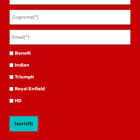
Cognome
(Obbligatorio)
Email(*)
(Obbligatorio)
Benelli
Benelli
Indian
Indian
Triumph
Triumph
Royal
Royal Enfield
HD
HD