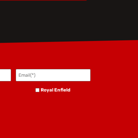
Email(*)
(Obbligatorio)
Royal
h
Royal Enfield