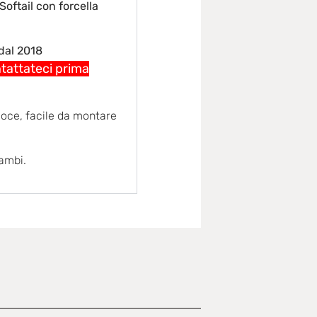
oftail con forcella
 dal 2018
ntattateci prima
loce, facile da montare
cambi.