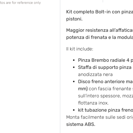
os are for reference only
Kit completo Bolt-in con pinz
pistoni.
Maggior resistenza all’affati
potenza di frenata e la modula
Il kit include:
Pinza Brembo radiale 4 pi
Staffa di supporto pinza
anodizzata nera
Disco freno anteriore m
mm)
con fascia frenante
sull’intero spessore, mozz
flottanza inox.
kit tubazione pinza fren
Monta facilmente sulle sedi ori
sistema ABS.