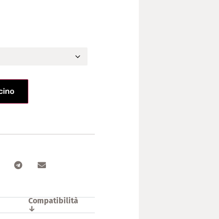
icino
Compatibilità
↓