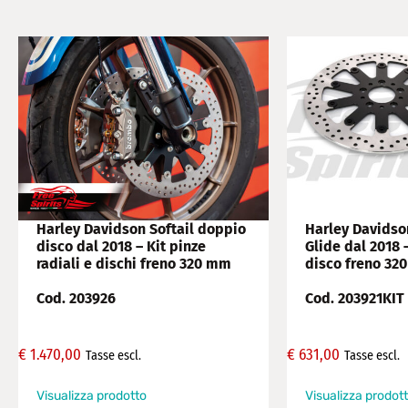
Harley Davidson Softail doppio
Harley Davidson
disco dal 2018 – Kit pinze
Glide dal 2018 –
radiali e dischi freno 320 mm
disco freno 32
Cod. 203926
Cod. 203921KIT
€
1.470,00
€
631,00
Tasse escl.
Tasse escl.
Visualizza prodotto
Visualizza prodot