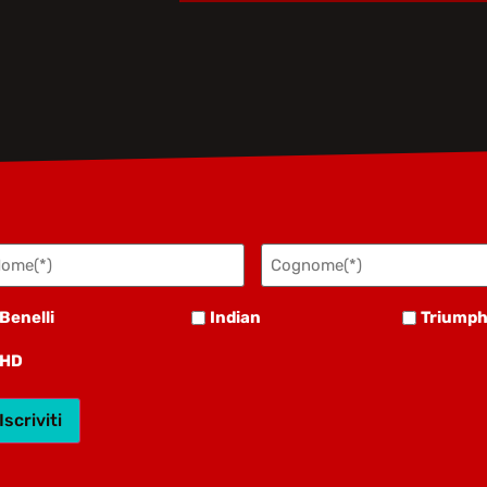
ome
Cognome
bbligatorio)
(Obbligatorio)
nelli
Indian
Triumph
Benelli
Indian
Triump
D
HD