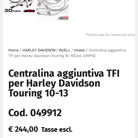
Photos are for reference only
Home
/
HARLEY DAVIDSON / BUELL
/
Intake
/ Centralina aggiuntiva
TFI per Harley Davidson Touring 10-13Cod. 049912
Centralina aggiuntiva TFI
per Harley Davidson
Touring 10-13
Cod. 049912
€
244,00
Tasse escl.