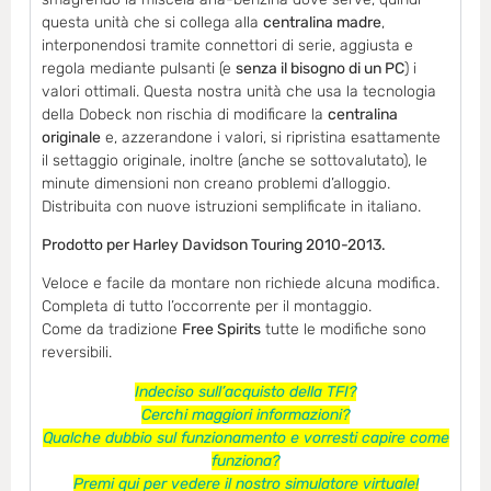
questa unità che si collega alla
centralina madre
,
interponendosi tramite connettori di serie, aggiusta e
regola mediante pulsanti (e
senza il bisogno di un PC
) i
valori ottimali. Questa nostra unità che usa la tecnologia
della Dobeck non rischia di modificare la
centralina
originale
e, azzerandone i valori, si ripristina esattamente
il settaggio originale, inoltre (anche se sottovalutato), le
minute dimensioni non creano problemi d’alloggio.
Distribuita con nuove istruzioni semplificate in italiano.
Prodotto per Harley Davidson Touring 2010-2013.
Veloce e facile da montare non richiede alcuna modifica.
Completa di tutto l’occorrente per il montaggio.
Come da tradizione
Free Spirits
tutte le modifiche sono
reversibili.
Indeciso sull’acquisto della TFI?
Cerchi maggiori informazioni?
Qualche dubbio sul funzionamento e vorresti capire come
funziona?
Premi qui per vedere il nostro simulatore virtuale!