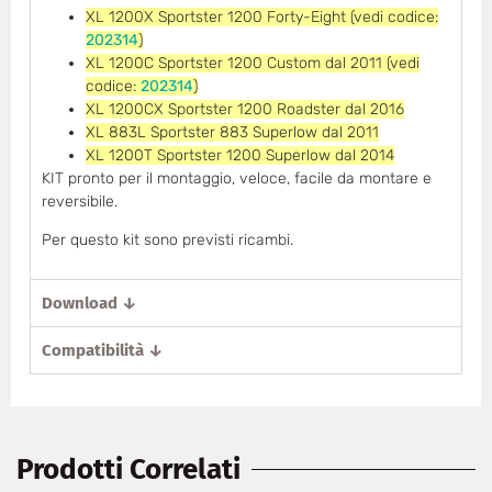
XL 1200X Sportster 1200 Forty-Eight (vedi codice:
202314
)
XL 1200C Sportster 1200 Custom dal 2011 (vedi
codice:
202314
)
XL 1200CX Sportster 1200 Roadster dal 2016
XL 883L Sportster 883 Superlow dal 2011
XL 1200T Sportster 1200 Superlow dal 2014
KIT pronto per il montaggio, veloce, facile da montare e
reversibile.
Per questo kit sono previsti ricambi.
Download ↓
Compatibilità ↓
Prodotti Correlati