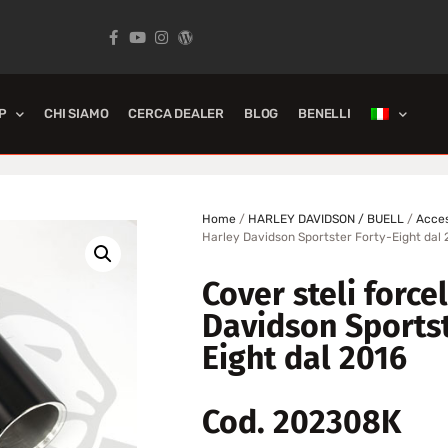
P
CHI SIAMO
CERCA DEALER
BLOG
BENELLI
Home
/
HARLEY DAVIDSON / BUELL
/
Acces
Harley Davidson Sportster Forty-Eight da
Cover steli force
Davidson Sportst
Eight dal 2016
Cod. 202308K