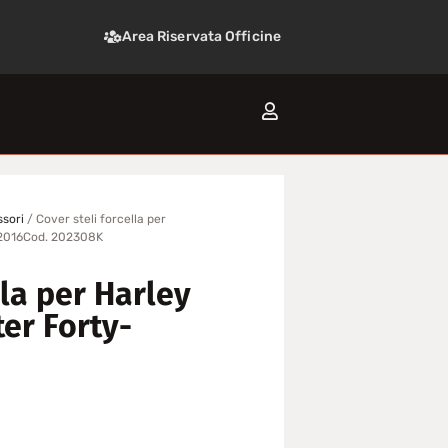
Area Riservata Officine
sori
/ Cover steli forcella per
l 2016Cod. 202308K
lla per Harley
er Forty-