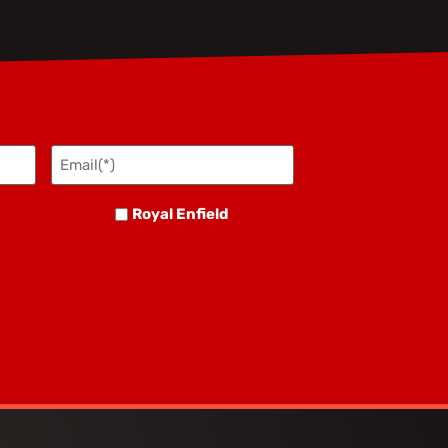
Email(*)
(Obbligatorio)
Royal
h
Royal Enfield