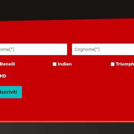
ome
Cognome
bbligatorio)
(Obbligatorio)
nelli
Indian
Triumph
Benelli
Indian
Triump
D
HD