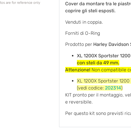
os are for reference only
Cover da montare tra le piastre
coprire gli steli esposti.
Venduti in coppia.
Forniti di O-Ring
Prodotto per
Harley Davidson 
XL 1200X Sportster 1200
con steli da 49 mm.
Attenzione!
Non compatibile co
XL 1200X Sportster 1200
(vedi codice:
202314
)
KIT pronto per il montaggio, ve
e reversibile.
Per questo kit sono previsti ri